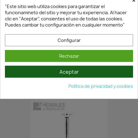
×
"Este sitio web utiliza cookies para garantizar el
funcionamineto del sitio y mejorar tu experiencia. Al hacer
clic en "Aceptar", consientes el uso de todas las cookies.
Puedes cambiar tu configuración en cualquier momento"
Configurar
En Stock·Envío 24/48h
Rechazar
Aceptar
BROCA MADERA PALA 8 MM
2,12 €
3,03 €
Política de privacidad y cookies