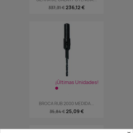
236,12 €
337,31 €
¡Últimas Unidades!
BROCA RUB 2000 MEDIDA...
25,09 €
35,84 €