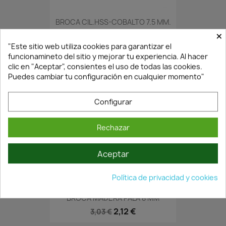
BROCA CIL.HSS-COBALTO 7.5 MM.
×
3,82 €
5,46 €
"Este sitio web utiliza cookies para garantizar el
funcionamineto del sitio y mejorar tu experiencia. Al hacer
clic en "Aceptar", consientes el uso de todas las cookies.
Puedes cambiar tu configuración en cualquier momento"
Configurar
Rechazar
Aceptar
En Stock·Envío 24/48h
Política de privacidad y cookies
BROCA MADERA PALA 8 MM
2,12 €
3,03 €