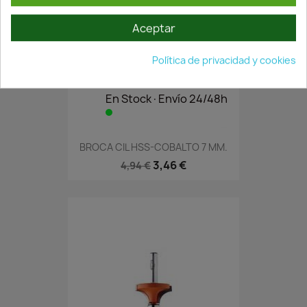
Aceptar
Política de privacidad y cookies
En Stock·Envío 24/48h
BROCA CIL HSS-COBALTO 7 MM.
3,46 €
4,94 €