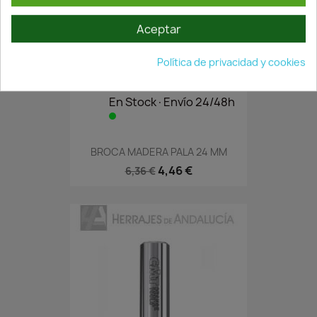
Aceptar
Política de privacidad y cookies
En Stock·Envío 24/48h
BROCA MADERA PALA 24 MM
4,46 €
6,36 €