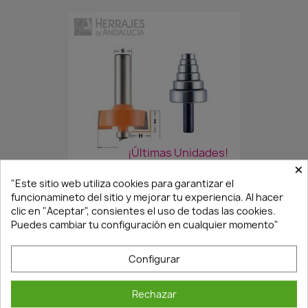
¡Últimas Unidades!
×
"Este sitio web utiliza cookies para garantizar el
funcionamineto del sitio y mejorar tu experiencia. Al hacer
JUEGO DE FRESAS PARA REBAJES
clic en "Aceptar", consientes el uso de todas las cookies.
105,86 €
151,23 €
Puedes cambiar tu configuración en cualquier momento"
Configurar
Rechazar