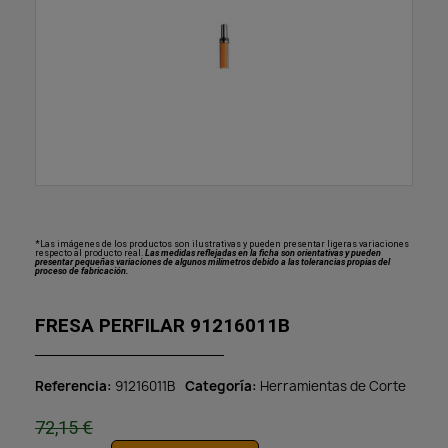
*Las imágenes de los productos son ilustrativas y pueden presentar ligeras variaciones
respecto al producto real.
Las medidas reflejadas en la ficha son orientativas y pueden
presentar pequeñas variaciones de algunos milímetros debido a las tolerancias propias del
proceso de fabricación.
FRESA PERFILAR 91216011B
Referencia
91216011B
Categoría
Herramientas de Corte
72,15 €