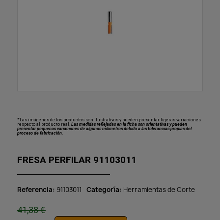
*Las imágenes de los productos son ilustrativas y pueden presentar ligeras variaciones
respecto al producto real.
Las medidas reflejadas en la ficha son orientativas y pueden
presentar pequeñas variaciones de algunos milímetros debido a las tolerancias propias del
proceso de fabricación.
FRESA PERFILAR 91103011
Referencia
91103011
Categoría
Herramientas de Corte
41,38 €