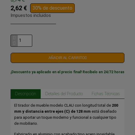
2,62 €
30% de descuento
Impuestos incluidos
AÑADIR AL CARRITO
¡Descuento ya aplicado en el precio final! Recíbelo en 24/72 horas
Descripción
Detalles del Producto
Fichas Técnicas
El tirador de mueble modelo CLAU con longitud total de
200
mm y distancia entre ejes (C) de 128 mm
está diseñado
para aportar un toque moderno y funcional a cualquier tipo
de mobiliario.
Fabricado en aluminio con acabado tipo acero inoxidable,