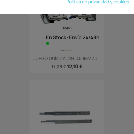
Política de privacidad y cookies
En Stock·Envío 24/48h
JUEGO GUÍA CAJÓN..450MM 3D...
12,10 €
17,29 €