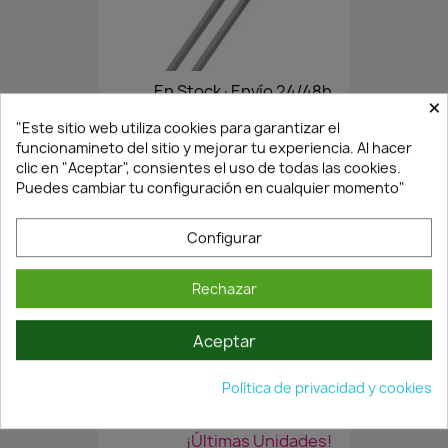
En Stock·Envío 24/48h
×
"Este sitio web utiliza cookies para garantizar el
funcionamineto del sitio y mejorar tu experiencia. Al hacer
JUEGO VARILLAS...
clic en "Aceptar", consientes el uso de todas las cookies.
3,92 €
Puedes cambiar tu configuración en cualquier momento"
5,60 €
Configurar
Rechazar
Aceptar
Política de privacidad y cookies
¡Últimas Unidades!