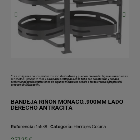
*Las imágenes de los productos son ilustrativas y pueden presentar ligeras variaciones
respecto al producto real.
Las medidas reflejadas en la ficha son orientativas y pueden
presentar pequeñas variaciones de algunos milímetros debido a las tolerancias propias del
proceso de fabricación.
BANDEJA RIÑÓN MÓNACO..900MM LADO
DERECHO ANTRACITA
Referencia
15538
Categoría
Herrajes Cocina
257,25 €