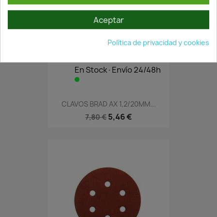
Aceptar
Política de privacidad y cookies
En Stock·Envío 24/48h
CLAVOS BRAD AX 1,2/20MM...
5,46 €
7,80 €