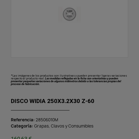
*Las imágenes de los productos son ilustrativas y pueden presentar ligeras variaciones
respecto al producto real.
Las medidas reflejadas en la ficha son orientativas y pueden
presentar pequeñas variaciones de algunos milímetros debido a las tolerancias propias del
proceso de fabricación.
DISCO WIDIA 250X3.2X30 Z-60
Referencia
28506010M
Categoría
Grapas, Clavos y Consumibles
160,63 €