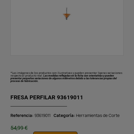
*Las imágenes de los productos son ilustrativas y pueden presentar ligeras variaciones
respecto al producto real.
Las medidas reflejadas en la ficha son orientativas y pueden
presentar pequeñas variaciones de algunos milímetros debido a las tolerancias propias del
proceso de fabricación.
FRESA PERFILAR 93619011
Referencia
93619011
Categoría
Herramientas de Corte
54,99 €