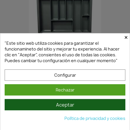
×
En Stock·Envío 24/48h
"Este sitio web utiliza cookies para garantizar el
funcionamineto del sitio y mejorar tu experiencia. Al hacer
clic en "Aceptar", consientes el uso de todas las cookies.
CUBERTERO CAJÓN MODELO...
Puedes cambiar tu configuración en cualquier momento"
8,83 €
12,62 €
Configurar
Rechazar
Aceptar
Política de privacidad y cookies