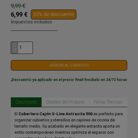
9,99 €
6,99 €
30% de descuento
Impuestos incluidos
AÑADIR AL CARRITO
¡Descuento ya aplicado en el precio final! Recíbelo en 24/72 horas
Descripción
Detalles del Producto
Fichas Técnicas
El
Cubertero Cajón S-Line Antracita 500
es perfecto para
organizar cubiertos y utensilios en cajones de cocina de
tamaño medio. Su acabado en elegante antracita aporta un
estilo contemporáneo mientras optimiza el espacio con