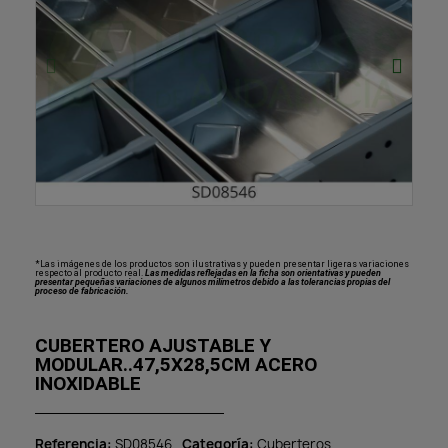
*Las imágenes de los productos son ilustrativas y pueden presentar ligeras variaciones
respecto al producto real.
Las medidas reflejadas en la ficha son orientativas y pueden
presentar pequeñas variaciones de algunos milímetros debido a las tolerancias propias del
proceso de fabricación.
CUBERTERO AJUSTABLE Y
MODULAR..47,5X28,5CM ACERO
INOXIDABLE
Referencia
SD08546
Categoría
Cuberteros