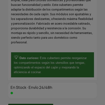
limpiar, ideal para cocinas domésticas y profesionales que
buscan funcionalidad y estilo. Este cubertero permite
adaptar la distribución de los compartimentos según las
necesidades de cada cajón. Sus módulos son ajustables y
los separadores deslizantes, ofreciendo máxima flexibilidad
y personalización. Fabricado en acero inoxidable satinado,
proporciona durabilidad y resistencia a la corrosión. Su
montaje es rápido y sencillo, sin necesidad de herramientas,
siendo perfecto tanto para uso doméstico como
profesional.
💡
Dato curioso:
Este cubertero permite reorganizar
los compartimentos según los utensilios que tengas,
optimizando el espacio del cajón y mejorando la
eficiencia al cocinar.
En Stock·Envío 24/48h