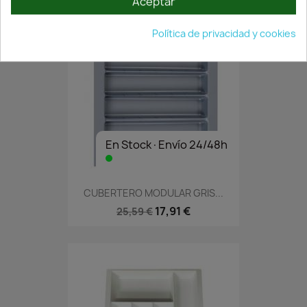
Aceptar
Política de privacidad y cookies
En Stock·Envío 24/48h
CUBERTERO MODULAR GRIS...
17,91 €
25,59 €