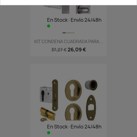
En Stock·Envío 24/48h
KIT CONDENA CUADRADA PARA...
26,09 €
37,27 €
En Stock·Envío 24/48h