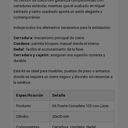
Su cilindro de 20x20 mm garantiza compatibilidad con
cerraduras estándar, mientras que el acabado en níquel
satinado y canto cuadrado aporta un estilo elegante y
contemporáneo.
Incluye todos los elementos necesarios para la instalación:
Cerradura:
mecanismo principal de cierre.
Condena:
permite bloqueo manual desde el interior.
Dedal:
facilita el accionamiento de la llave.
Cerradero y cajetín:
aseguran una sujeción correcta y
durable.
Este kit es ideal para muebles, puertas de paso o armarios
donde se requiera un cierre seguro y discreto sin renunciar a
la estética.
Especificación
Detalle
Producto
Kit Puerta Corredera 103 con Llave
Cilindro
20x20 mm
Componentes
Cerradura, condena, dedal,