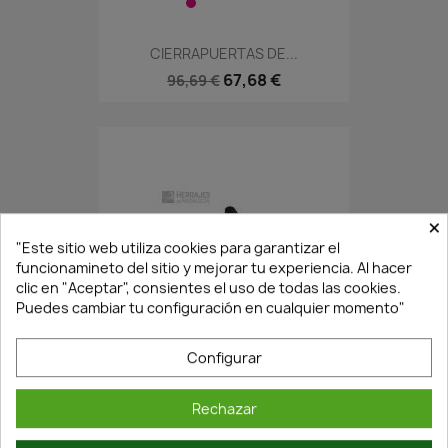
CIERRAPUERTAS DE...
67,68 €
96,69 €
×
"Este sitio web utiliza cookies para garantizar el
funcionamineto del sitio y mejorar tu experiencia. Al hacer
clic en "Aceptar", consientes el uso de todas las cookies.
Puedes cambiar tu configuración en cualquier momento"
En Stock·Envío 24/48h
Configurar
CIERRAPUERTAS DE...
Rechazar
37,73 €
53,91 €