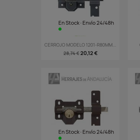
En Stock·Envío 24/48h
Vista rápida

CERROJO MODELO 1201-R80MM...
20,12 €
28,74 €
En Stock·Envío 24/48h