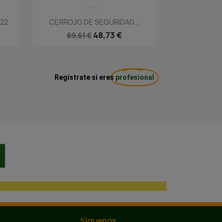
Vista rápida

22
CERROJO DE SEGURIDAD...
48,73 €
69,61 €
Regístrate si eres
profesional
Síguenos