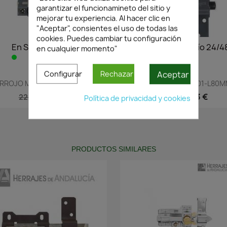
garantizar el funcionamineto del sitio y
mejorar tu experiencia. Al hacer clic en
"Aceptar", consientes el uso de todas las
cookies. Puedes cambiar tu configuración
En Stock·Envío 24/48h
En Stock·Envío 24/4
en cualquier momento"
Aceptar
Configurar
Rechazar
Vista rápida
Vista rápida


RROJO MODELO 1301-L80MM...
CERROJO MODELO 1301-L80MM
15,44 €
18,53 €
22,06 €
26,47 €
Política de privacidad y cookies
PRODUCTOS SIMILARES