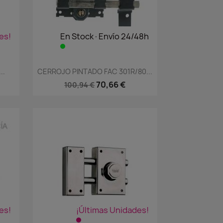
es!
En Stock·Envío 24/48h
Vista rápida

..
CERROJO PINTADO FAC 301R/80...
70,66 €
100,94 €
es!
¡Últimas Unidades!