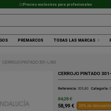
👷‍♂️Precios exclusivos para profesionales
GOS
PREMARCOS
TODAS LAS MARCAS
CERROJO PINTADO 301-L/80
CERROJO PINTADO 301-
Referencia
301L80
Categoría
84,28 €
58,99 €
30% de descuent