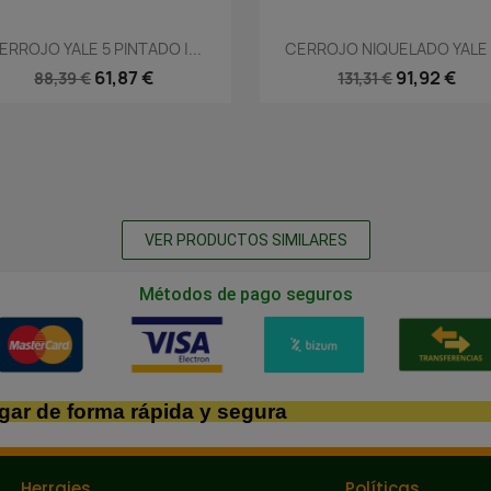
Vista rápida
Vista rápida


ERROJO YALE 5 PINTADO |...
CERROJO NIQUELADO YALE 
61,87 €
91,92 €
88,39 €
131,31 €
VER PRODUCTOS SIMILARES
Métodos de pago seguros
gar de forma rápida y segura
Herrajes
Políticas