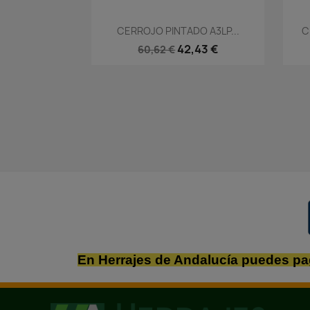
Vista rápida

CERROJO PINTADO A3LP...
C
42,43 €
60,62 €
En Herrajes de Andalucía puedes pa