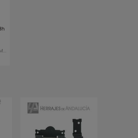
8h
...