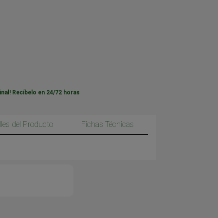
inal! Recíbelo en 24/72 horas
lles del Producto
Fichas Técnicas