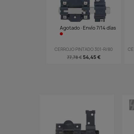
Agotado·Envío 7/14 días
Vista rápida

CERROJO PINTADO 301-R/80
CE
54,45 €
77,78 €