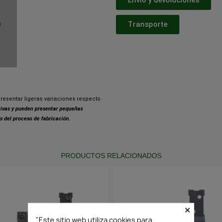
Transporte
resentar ligeras variaciones respecto
ativas y pueden presentar pequeñas
s del proceso de fabricación.
PRODUCTOS RELACIONADOS
×
"Este sitio web utiliza cookies para