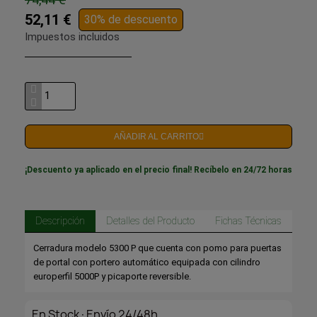
52,11 €
30% de descuento
Impuestos incluidos
AÑADIR AL CARRITO
¡Descuento ya aplicado en el precio final! Recíbelo en 24/72 horas
Descripción
Detalles del Producto
Fichas Técnicas
Cerradura modelo 5300 P que cuenta con pomo para puertas
de portal con portero automático equipada con cilindro
europerfil 5000P y picaporte reversible.
En Stock·Envío 24/48h