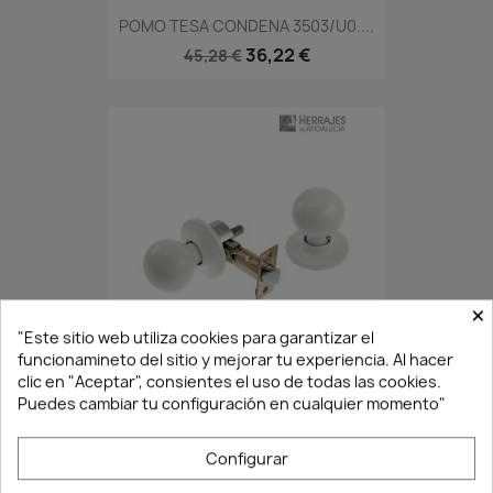
POMO TESA CONDENA 3503/U0....
36,22 €
45,28 €
×
Agotado·Envío 7/14 días
"Este sitio web utiliza cookies para garantizar el
funcionamineto del sitio y mejorar tu experiencia. Al hacer
clic en "Aceptar", consientes el uso de todas las cookies.
Puedes cambiar tu configuración en cualquier momento"
POMO BOLA TESA 3905 BLANCO...
24,92 €
31,15 €
Configurar