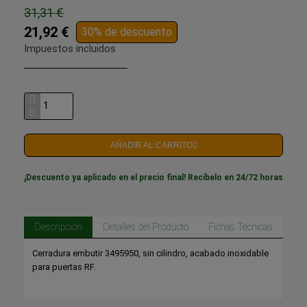
31,31 €
21,92 €
30% de descuento
Impuestos incluidos
AÑADIR AL CARRITO
¡Descuento ya aplicado en el precio final! Recíbelo en 24/72 horas
Descripción
Detalles del Producto
Fichas Técnicas
Cerradura embutir 3495950, sin cilindro, acabado inoxidable
para puertas RF.