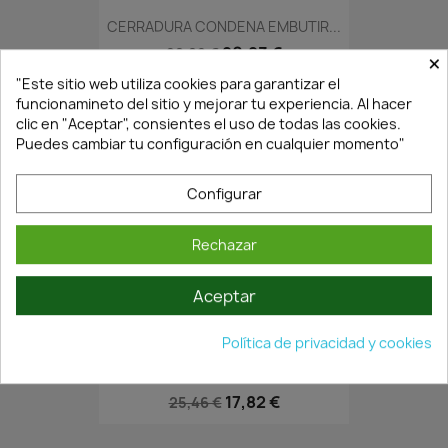
CERRADURA CONDENA EMBUTIR...
20,23 €
28,89 €
×
"Este sitio web utiliza cookies para garantizar el
funcionamineto del sitio y mejorar tu experiencia. Al hacer
clic en "Aceptar", consientes el uso de todas las cookies.
Puedes cambiar tu configuración en cualquier momento"
Configurar
Rechazar
Aceptar
En Stock·Envío 24/48h
Política de privacidad y cookies
CERRADURA EMBUTIR CANTO...
17,82 €
25,46 €