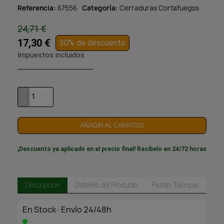
Referencia
67556
Categoría
Cerraduras Cortafuegos
24,71 €
17,30 €
30% de descuento
Impuestos incluidos
AÑADIR AL CARRITO
¡Descuento ya aplicado en el precio final! Recíbelo en 24/72 horas
Descripción
Detalles del Producto
Fichas Técnicas
En Stock·Envío 24/48h