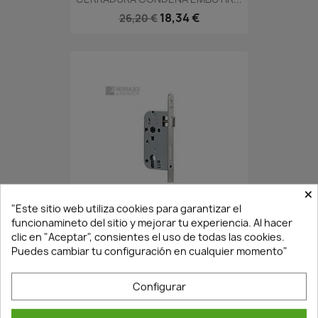
18,34 €
26,20 €
×
En Stock·Envío 24/48h
"Este sitio web utiliza cookies para garantizar el
funcionamineto del sitio y mejorar tu experiencia. Al hacer
clic en "Aceptar", consientes el uso de todas las cookies.
CERRADURA EMBUTIR CANTO...
Puedes cambiar tu configuración en cualquier momento"
17,82 €
25,46 €
Configurar