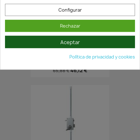
Configurar
Rechazar
En Stock·Envío 24/48h
Aceptar
Política de privacidad y cookies
CERRADURA DERECHA 4056-A/60...
46,12 €
65,88 €