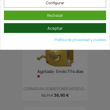
Configurar
CERRADURA IZDA 4056-A 60 HE
46,12 €
65,88 €
Rechazar
Aceptar
Política de privacidad y cookies
Agotado·Envío 7/14 días
CERRADURA SOBREPONER MODELO...
36,90 €
52,71 €