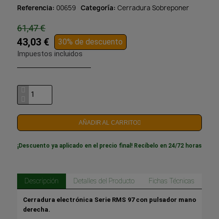
Referencia
00659
Categoría
Cerradura Sobreponer
61,47 €
43,03 €
30% de descuento
Impuestos incluidos
AÑADIR AL CARRITO
¡Descuento ya aplicado en el precio final! Recíbelo en 24/72 horas
Descripción
Detalles del Producto
Fichas Técnicas
Cerradura electrónica Serie RMS 97 con pulsador mano
derecha.