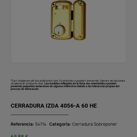
*Las imágenes de los productos son ilustrativas y pueden presentar ligeras variaciones
respecto al producto real.
Las medidas reflejadas en la ficha son orientativas y pueden
presentar pequeñas variaciones de algunos milímetros debido a las tolerancias propias del
proceso de fabricación.
CERRADURA IZDA 4056-A 60 HE
Referencia
54714
Categoría
Cerradura Sobreponer
65,88 €