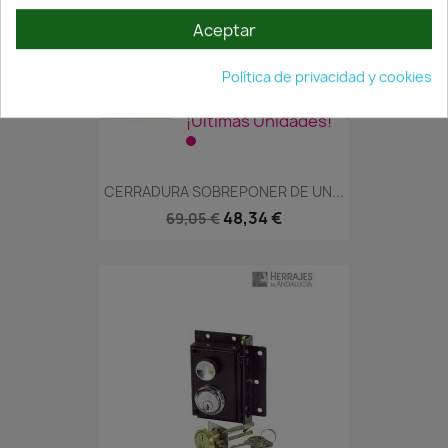
Aceptar
Política de privacidad y cookies
¡Últimas Unidades!
CERRADURA SOBREPONER DE UN...
48,34 €
69,05 €