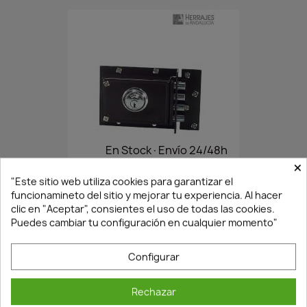
En Stock·Envío 24/48h
×
"Este sitio web utiliza cookies para garantizar el
funcionamineto del sitio y mejorar tu experiencia. Al hacer
CERRADURA JIS MODELO.. 230...
clic en "Aceptar", consientes el uso de todas las cookies.
61,69 €
88,12 €
Puedes cambiar tu configuración en cualquier momento"
Configurar
Rechazar