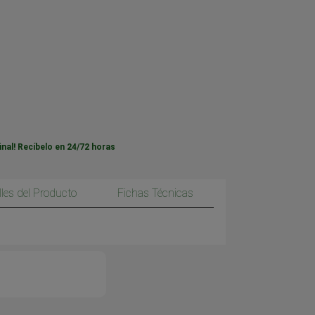
inal! Recíbelo en 24/72 horas
lles del Producto
Fichas Técnicas