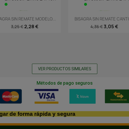
Vista rápida
Vista rápida


SAGRA SIN REMATE MODELO...
BISAGRA SIN REMATE CANTO
2,28 €
3,05 €
3,25 €
4,36 €
VER PRODUCTOS SIMILARES
Métodos de pago seguros
gar de forma rápida y segura