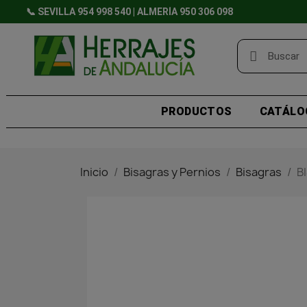
📞 SEVILLA 954 998 540 | ALMERÍA 950 306 098
PRODUCTOS
CATÁLO
Inicio
Bisagras y Pernios
Bisagras
B