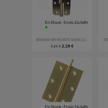
En Stock·Envío 24/48h
Vista rápida

BISAGRA SIN REMATE MODELO...
BI
2,28 €
3,25 €
En Stock·Envío 24/48h