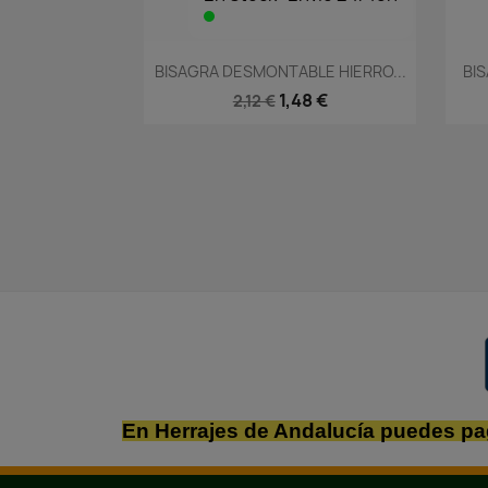
Vista rápida

BISAGRA DESMONTABLE HIERRO...
BI
1,48 €
2,12 €
En Herrajes de Andalucía puedes pa