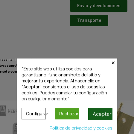
Envío y devoluciones
Transporte
×
resentar ligeras variaciones respecto
ativas y pueden presentar pequeñas
"Este sitio web utiliza cookies para
s del proceso de fabricación.
garantizar el funcionamineto del sitio y
mejorar tu experiencia. Al hacer clic en
"Aceptar", consientes el uso de todas las
cookies. Puedes cambiar tu configuración
PRODUCTOS SIMILARES
en cualquier momento"
Aceptar
Configurar
Rechazar
Política de privacidad y cookies