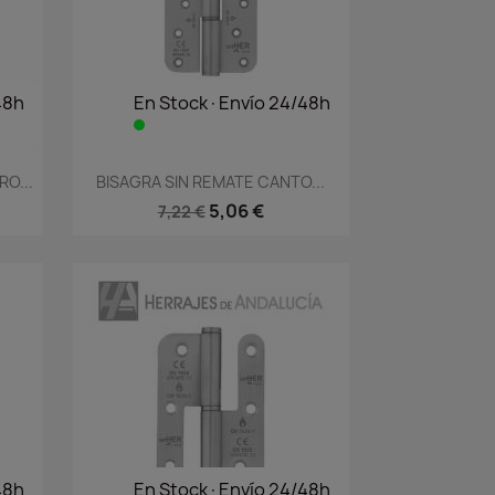
48h
En Stock·Envío 24/48h
Vista rápida

O...
BISAGRA SIN REMATE CANTO...
5,06 €
7,22 €
48h
En Stock·Envío 24/48h