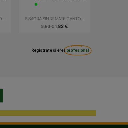
Vista rápida

...
BISAGRA SIN REMATE CANTO...
1,82 €
2,60 €
Regístrate si eres
profesional