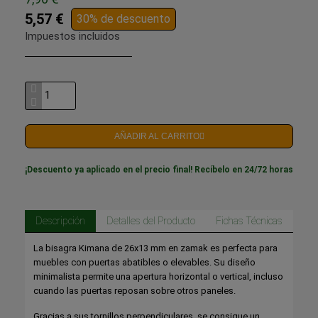
5,57 €
30% de descuento
Impuestos incluidos
AÑADIR AL CARRITO
¡Descuento ya aplicado en el precio final! Recíbelo en 24/72 horas
Descripción
Detalles del Producto
Fichas Técnicas
La bisagra Kimana de 26x13 mm en zamak es perfecta para
muebles con puertas abatibles o elevables. Su diseño
minimalista permite una apertura horizontal o vertical, incluso
cuando las puertas reposan sobre otros paneles.
Gracias a sus tornillos perpendiculares, se consigue un