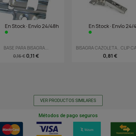
En Stock·Envío 24/48h
En Stock·Envío 24/
Vista rápida
Vista rápida


BASE PARA BISAGRA...
BISAGRA CAZOLETA.. CLIP CA
0,11 €
0,81 €
0,16 €
VER PRODUCTOS SIMILARES
Métodos de pago seguros