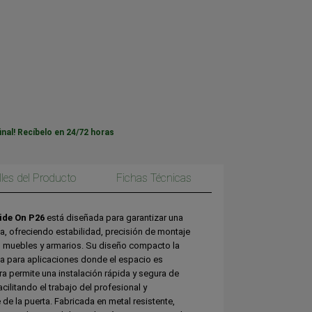
inal! Recíbelo en 24/72 horas
lles del Producto
Fichas Técnicas
ide On P26
está diseñada para garantizar una
ta, ofreciendo estabilidad, precisión de montaje
n muebles y armarios. Su diseño compacto la
 para aplicaciones donde el espacio es
a permite una instalación rápida y segura de
acilitando el trabajo del profesional y
de la puerta. Fabricada en metal resistente,