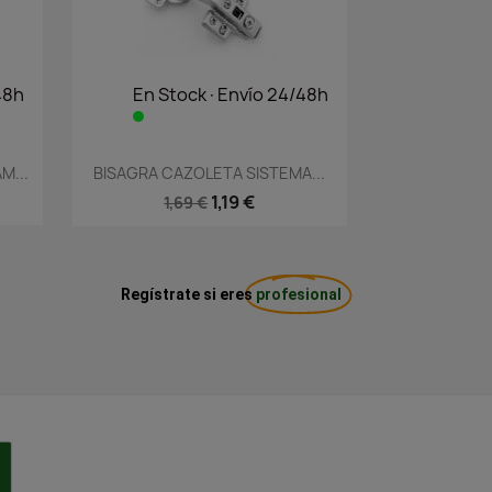
48h
En Stock·Envío 24/48h
Vista rápida

M...
BISAGRA CAZOLETA SISTEMA...
1,19 €
1,69 €
Regístrate si eres
profesional