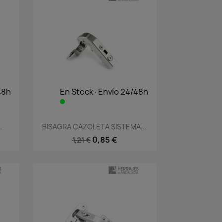
48h
En Stock·Envío 24/48h
Vista rápida

.
BISAGRA CAZOLETA SISTEMA...
0,85 €
1,21 €