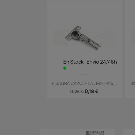
En Stock·Envío 24/48h
Vista rápida

BISAGRA CAZOLETA.. MINI P26...
BI
0,18 €
0,25 €