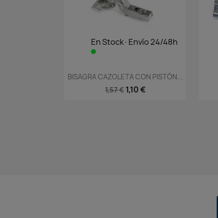
En Stock·Envío 24/48h
Vista rápida

BISAGRA CAZOLETA CON PISTÓN...
1,10 €
1,57 €