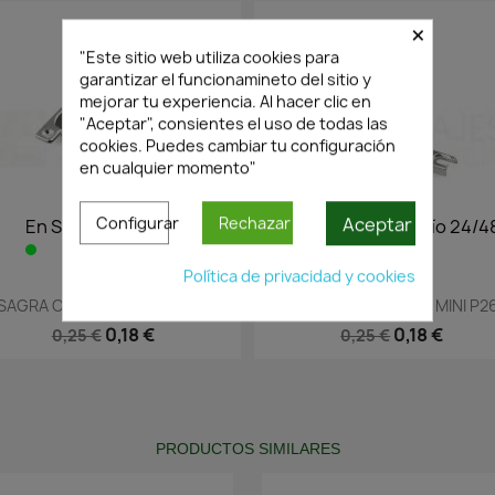
×
"Este sitio web utiliza cookies para
garantizar el funcionamineto del sitio y
mejorar tu experiencia. Al hacer clic en
"Aceptar", consientes el uso de todas las
cookies. Puedes cambiar tu configuración
en cualquier momento"
Aceptar
Configurar
Rechazar
En Stock·Envío 24/48h
En Stock·Envío 24/4
Política de privacidad y cookies
Vista rápida
Vista rápida


SAGRA CAZOLETA.. MINI P26...
BISAGRA CAZOLETA.. MINI P26
0,18 €
0,18 €
0,25 €
0,25 €
PRODUCTOS SIMILARES