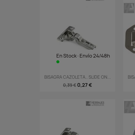
En Stock·Envío 24/48h
Vista rápida

BISAGRA CAZOLETA.. SLIDE ON...
BIS
0,27 €
0,39 €