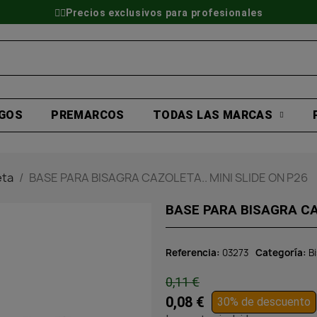
👷‍♂️Precios exclusivos para profesionales
GOS
PREMARCOS
TODAS LAS MARCAS
eta
BASE PARA BISAGRA CAZOLETA.. MINI SLIDE ON P26
BASE PARA BISAGRA CAZ
Referencia
03273
Categoría
B
0,11 €
0,08 €
30% de descuento