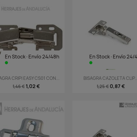
En Stock·Envío 24/48h
En Stock·Envío 24/
Vista rápida
Vista rápida


AGRA CRIPI EASY CS01 CON...
BISAGRA CAZOLETA CLIP..
1,02 €
0,87 €
1,46 €
1,25 €