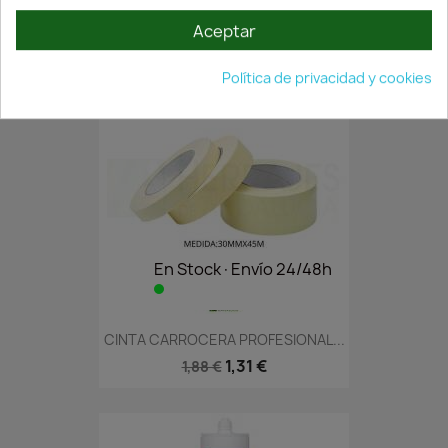
1,95 €
2,78 €
Aceptar
Política de privacidad y cookies
En Stock·Envío 24/48h
CINTA CARROCERA PROFESIONAL...
1,31 €
1,88 €