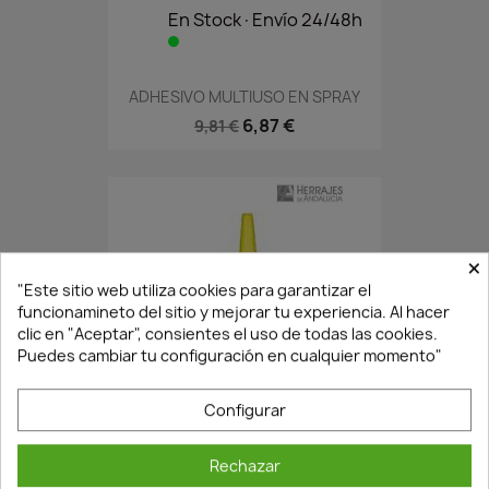
En Stock·Envío 24/48h
ADHESIVO MULTIUSO EN SPRAY
6,87 €
9,81 €
×
"Este sitio web utiliza cookies para garantizar el
funcionamineto del sitio y mejorar tu experiencia. Al hacer
clic en "Aceptar", consientes el uso de todas las cookies.
Puedes cambiar tu configuración en cualquier momento"
En Stock·Envío 24/48h
Configurar
Rechazar
BOTE COLA BLANCA BIBERÓN...