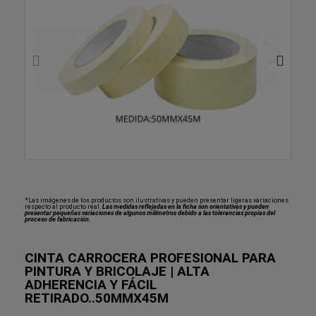
*Las imágenes de los productos son ilustrativas y pueden presentar ligeras variaciones
respecto al producto real.
Las medidas reflejadas en la ficha son orientativas y pueden
presentar pequeñas variaciones de algunos milímetros debido a las tolerancias propias del
proceso de fabricación.
CINTA CARROCERA PROFESIONAL PARA
PINTURA Y BRICOLAJE | ALTA
ADHERENCIA Y FÁCIL
RETIRADO..50MMX45M