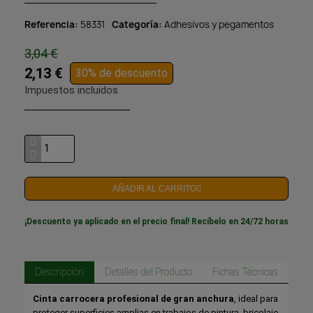
Referencia
58331
Categoría
Adhesivos y pegamentos
3,04 €
2,13 €
30% de descuento
Impuestos incluidos
AÑADIR AL CARRITO
¡Descuento ya aplicado en el precio final! Recíbelo en 24/72 horas
Descripción
Detalles del Producto
Fichas Técnicas
Cinta carrocera profesional de gran anchura
, ideal para
proteger superficies amplias en trabajos de pintura, bricolaje